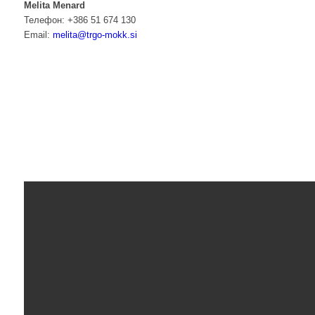
Melita Menard
Телефон: +386 51 674 130
Email:
melita@trgo-mokk.si