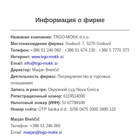
Информация о фирме
Название компании:
TRGO-MOKK d.o.o.
Местонахождение фирмы:
Godovič 7, 5275 Godovič
Телефон:
+386 51 246 060 ; +386 51 674 130 ; +386 5 7770 373
Интернет:
www.trgo-mokk.si
Email:
info@trgo-mokk.si
Директор:
Marjan Brenčič
Деятельность фирмы:
Посредничество в торговых
отношениях
Запись в реестре:
Окружной суд Nova Gorica
Регистрационный номер:
6119514000
Налоговый номер (ИНН):
SI 67799108
Номер счёта:
OTP banka d.d.: SI56 0475 2000 3480 119
Marjan Brenčič
Телефон: +386 51 246 060
Email:
marjan@trgo-mokk.si