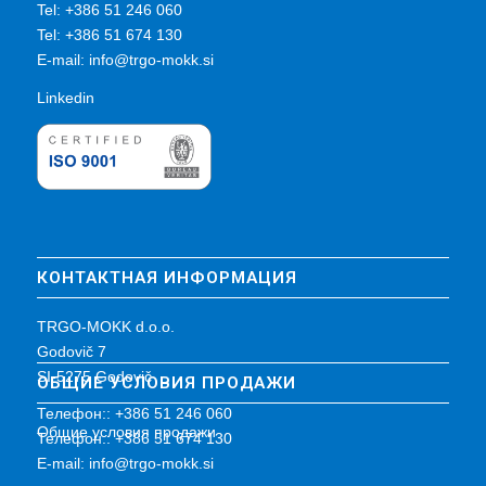
Tel: +386 51 246 060
Tel: +386 51 674 130
E-mail:
info@trgo-mokk.si
Linkedin
КОНТАКТНАЯ ИНФОРМАЦИЯ
TRGO-MOKK d.o.o.
Godovič 7
SI-5275 Godovič
ОБЩИЕ УСЛОВИЯ ПРОДАЖИ
Телефон:: +386 51 246 060
Общие условия продажи
Телефон:: +386 51 674 130
E-mail:
info@trgo-mokk.si