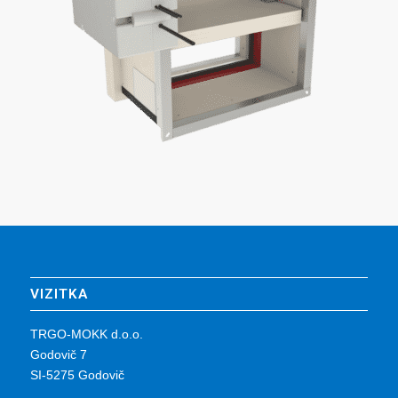
VIZITKA
TRGO-MOKK d.o.o.
Godovič 7
SI-5275 Godovič