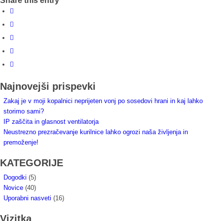
Share this entry
Najnovejši prispevki
Zakaj je v moji kopalnici neprijeten vonj po sosedovi hrani in kaj lahko
storimo sami?
IP zaščita in glasnost ventilatorja
Neustrezno prezračevanje kurilnice lahko ogrozi naša življenja in
premoženje!
KATEGORIJE
Dogodki
(5)
Novice
(40)
Uporabni nasveti
(16)
Vizitka