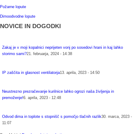
Požarne lopute
Dimoodvodne lopute
NOVICE IN DOGODKI
Zakaj je v moji kopalnici neprijeten vonj po sosedovi hrani in kaj lahko
storimo sami?
21. februarja, 2024 - 14:38
IP zaščita in glasnost ventilatorja
13. aprila, 2023 - 14:50
Neustrezno prezračevanje kurilnice lahko ogrozi naša življenja in
premoženje!
6. aprila, 2023 - 12:48
Odvod dima in toplote s stopnišč s pomočjo tlačnih razlik
30. marca, 2023 -
11:07